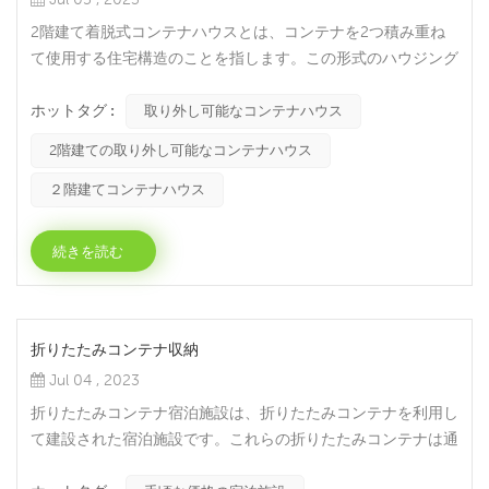
2階建て着脱式コンテナハウスとは、コンテナを2つ積み重ね
て使用する住宅構造のことを指します。この形式のハウジング
は、輸送コンテナの耐久性と、迅速にセットアップでき、複数
ホットタグ :
のレベルの対応を提供するモジュラー設計を組み合わせていま
取り外し可能なコンテナハウス
す。2階建てファストパックコンテナハウスの特長とメリット
2階建ての取り外し可能なコンテナハウス
は以下のとおりです。1. 短期間での建設：コンテナ自体がプレ
ハブ構造であり、積み重ねることができるため、2階建てファ
２階建てコンテナハウス
スト...
続きを読む
折りたたみコンテナ収納
Jul 04 , 2023
折りたたみコンテナ宿泊施設は、折りたたみコンテナを利用し
て建設された宿泊施設です。これらの折りたたみコンテナは通
常、耐久性と機動性を考慮してスチールまたはその他の強力な