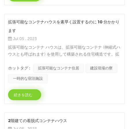
拡張可能なコンテナハウスを素早く設置するのに 10 分かかり
ます
Jul 05 , 2023
拡張可能なコンテナ ハウスは、拡張可能なコンテナ (伸縮式ハ
ウスとも呼ばれます) を使用して構築される住宅構造です。拡
張可能なコンテナは、必要に応じて側面または端から拡張およ
ホットタグ :
び収縮して​​スペースと使用可能な領域を増やすことができる特
拡張可能なコンテナ住居
建設現場の寮
別に設計されたコンテナです。拡張可能なコンテナハウスに
一時的な宿泊施設
は、次のような特徴と利点があります。1. 柔軟性：拡張可能な
コンテナは、ニーズに応じて拡張および収縮でき、特定の...
続きを読む
2階建ての着脱式コンテナハウス
Jul 05 , 2023