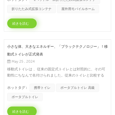
他、迅速かつ容易に移動可能な宿泊施設を必要とするあらゆる
折りたたみ式拡張コンテナ
屋外用モバイルホーム
状況に最適です。 折りたたみ式拡張コンテナは、柔軟性と耐
久性を兼ね備え、シームレスな生活体験を提供するように設計
続きを読む
され...
小さな体、大きなエネルギー、「ブラックテクノロジー」！移
動式トイレが正式発表
May 25 , 2024
移動式トイレは 、従来の固定式トイレとは対照的に、その可
動性にちなんで名付けられました。従来のトイレと比較する
と、その利点は明らかです。携帯トイレはいかなる作業環境に
ホットタグ :
も制限されず、軽量構造と合理的なカラーマッチングを備えて
携帯トイレ
ポータブルトイレ 高級
います。 鉄道駅、埠頭、観光名所、別荘地、新しいコミュニ
ポータブルトイレ
ティ、大規模な建設現場、広場、人口密集した公共の場所、賑
やかな商店街などに適しています。移動式公衆トイレは、持ち
続きを読む
運びが可能...