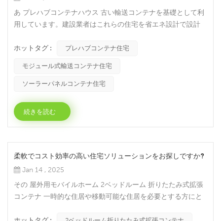
あ プレハブコンテナハウス 古い輸送コンテナを基礎として利
用しています。建設業者はこれらの住宅を省エネ設計で設計
し、優れた断熱材や快適なシステムを備えています。多くのコ
ホットタグ :
ンテナ住宅には、ユーティリティや家電製品が既に設置されて
プレハブコンテナ住宅
います。中には、オフグリッド生活のためにソーラーパネルが
モジュール式輸送コンテナ住宅
設置されているものもあります。簡単に移動させたい場合は、
タイニーハウスを選ぶことができます。より広いスペースが必
ソーラーパネルコンテナ住宅
要な場合...
続きを読む
柔軟でコスト効率の高い住宅ソリューションをお探しですか?
Jan 14 , 2025
その 屋外用モバイルホーム 2ベッドルーム 折りたたみ式拡張
コンテナ 一時的な住居や移動可能な住居を必要とする方にと
って最適な選択肢です。この革新的な製品は、快適で効率的な
ホットタグ :
居住空間を提供し、建設現場、レクリエーションパーク、その
2ベッドルーム折りたたみ式拡張コンテナ