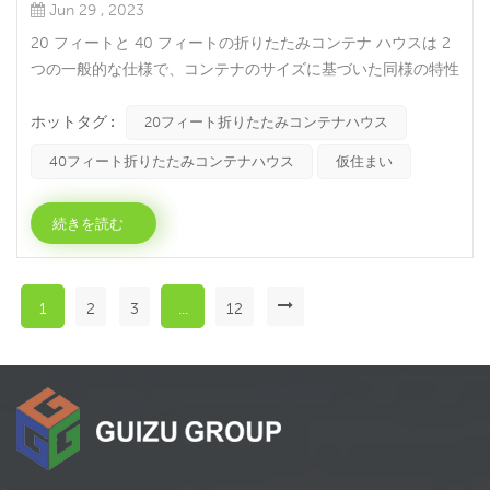
Jun 29 , 2023
20 フィートと 40 フィートの折りたたみコンテナ ハウスは 2
つの一般的な仕様で、コンテナのサイズに基づいた同様の特性
と用途がありますが、サイズが若干異なります。20 フィート
ホットタグ :
折りたたみコンテナ ハウスは、標準的な 20 フィート コンテ
20フィート折りたたみコンテナハウス
ナ サイズ (長さ約 6 メートル) に基づいており、折り畳んで組
40フィート折りたたみコンテナハウス
仮住まい
み立てて完全なハウス ユニットを形成します。この種の住宅
は通常、一時的な住居、移動オフィス...
続きを読む
1
2
3
...
12