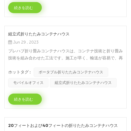
続きを読む
組立式折りたたみコンテナハウス
Jun 29 , 2023
プレハブ折り畳みコンテナハウスは、コンテナ技術と折り畳み
技術を組み合わせた工法です。施工が早く、輸送が容易で、再
利用できるという特徴があります。このような住宅は通常、標
ホットタグ :
準サイズの輸送用コンテナを基本的な建築ユニットとして使用
ポータブル折りたたみコンテナハウス
します。これらのコンテナは工場でプレハブで組み立てられ、
モバイルオフィス
組立式折りたたみコンテナハウス
輸送や組み立てのためにすぐに折りたたんだり広げたりするこ
とができます。プレハブ折りたたみコンテナハウスは、仮設住
続きを読む
宅、オフ...
20フィートおよび40フィートの折りたたみコンテナハウス