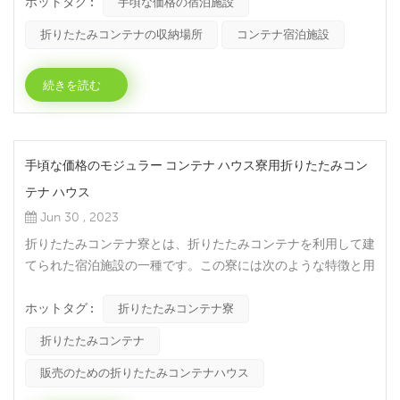
ホットタグ :
素材で作られています。折りたたみコンテナ宿泊施設のいくつ
手頃な価格の宿泊施設
かの特徴と利点は次のとおりです。1. 柔軟性: 折りたたみコン
折りたたみコンテナの収納場所
コンテナ宿泊施設
テナ宿泊施設は、必要に応じて分解、組み立て、再配置できま
す。実際のニーズに応じていつでも部屋のレイアウトとサイズ
続きを読む
を...
手頃な価格のモジュラー コンテナ ハウス寮用折りたたみコン
テナ ハウス
Jun 30 , 2023
折りたたみコンテナ寮とは、折りたたみコンテナを利用して建
てられた宿泊施設の一種です。この寮には次のような特徴と用
途があります。1. 柔軟性: 折りたたみコンテナ寮は、ニーズに
ホットタグ :
応じて組み合わせたり分解したりすることができ、さまざまな
折りたたみコンテナ寮
サイズやレイアウトの宿泊ニーズに対応します。この柔軟性に
折りたたみコンテナ
より、さまざまな会場や環境に寮を設置することが容易になり
ます。2.迅速な建設：折りたたみコンテナ寮は迅速な建設の
販売のための折りたたみコンテナハウス
利...