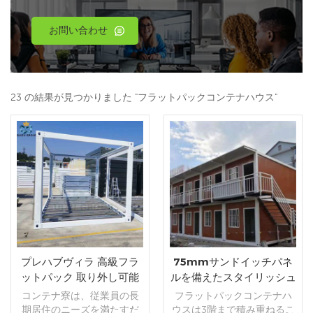
お問い合わせ
23 の結果が見つかりました "フラットパックコンテナハウス"
プレハブヴィラ 高級フラ
75mmサンドイッチパネ
ットパック 取り外し可能
ルを備えたスタイリッシュ
なコンテナハウス
なフラットパックコンテナ
コンテナ寮は、従業員の長
フラットパックコンテナハ
ハウス
期居住のニーズを満たすだ
ウスは3階まで積み重ねるこ