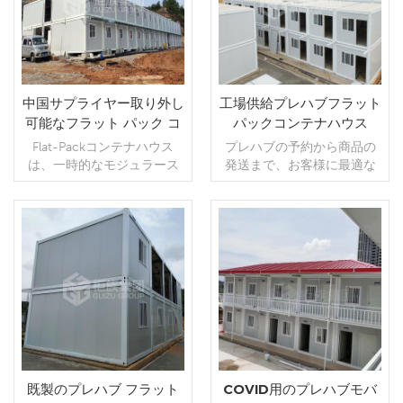
レハブ機能を備え、利用機
能や応用分野の多様化を実
現しています。
中国サプライヤー取り外し
工場供給プレハブフラット
可能なフラット パック コ
パックコンテナハウス
ンテナー ハウス ポータブ
Flat-Packコンテナハウス
プレハブの予約から商品の
ル倉庫オフィス
は、一時的なモジュラース
発送まで、お客様に最適な
ペースを最適化するための
手配。
柔軟で多様なデザインを備
えたプレハブのモジュラー
ビルディングです。フラッ
続きを読む
続きを読む
ト パック コンテナ ホーム
は、縦横のスペースを拡張
できるため、大都市などの
狭いスペースでは特に魅力
的です。
既製のプレハブ フラット
COVID用のプレハブモバ