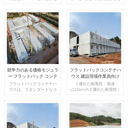
けでなく、企業のオフィス
とができ、壁をガラスに置
の場所としても使用できま
き換えて見栄えを良くする
す。プロジェクト完了後ま
ことができます.。
たは会社の移転後に再利用
続きを読む
続きを読む
でき、グリーン環境保護の
潮流に適合し、資源の利用
率を向上させます。
競争力のある価格モジュラ
フラットパックコンテナハ
ー フラットパック コンテ
ウス 建設現場作業員向け
ナー ハウス中国サプライ
仮設寮
フラットパックコンテナハ
1.優れた耐風性：風速
ヤー
ウスは、スタンダードなコ
≤120km/h 2.優れた耐震性：
ンテナを基本ユニットと
グレード8 3.耐温度
し、積み木のように縦にも
性：-25℃～50℃ 4.寿命：15
横にも自由に組み合わせら
～20年
れる、環境にやさしい新し
続きを読む
続きを読む
いスタイルの建築物です。
柔軟な空間レイアウトとプ