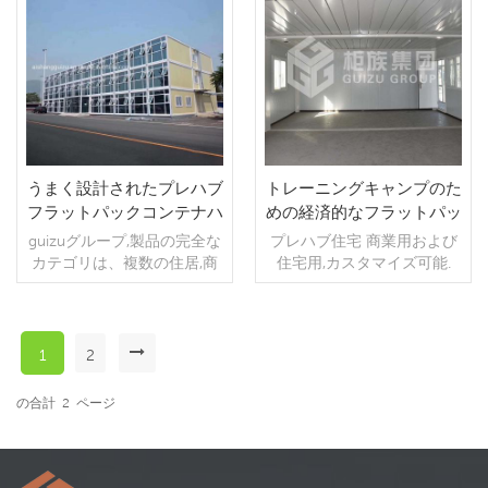
に適用されます etc . フラッ
に適用されます etc . フラッ
続きを読む
続きを読む
トパックコンテナハウスは
トパックコンテナハウスは
現在最新のコンテナハウス
現在最新のコンテナハウス
です.2つのデザインがありま
です.フラットパックモバイ
す 2階建てのコンテナハウス
ルリビングハウスには2つの
,最初のものは空のデザイン
デザインがあります, 最初の
です,それは移動可能なコン
ものは空のデザインです, 新
テナレストランである可能
しいカスタマイズされたコ
性があります, 高級プレハブ
ンテナハウスor 新しいカス
うまく設計されたプレハブ
トレーニングキャンプのた
コンテナ住宅or フラットパ
タマイズされた家 .別のデザ
フラットパックコンテナハ
めの経済的なフラットパッ
ックプレハブ住宅 .別のデザ
インは1つのバスルームを備
ウスプレハブモジュラーオ
クプレハブ住宅
guizuグループ,製品の完全な
プレハブ住宅 商業用および
インは1つのバスルームを備
えた2つのベッドルームです,
フィスビル
カテゴリは、複数の住居,商
住宅用,カスタマイズ可能.
えた2つのベッドルームです,
開くと家の中に衛生陶器が
業,およびオフィス,宿泊施設,
開くと家の中に衛生陶器が
設置されています,仕切り壁
寮,店舗,理髪店,トイレとバス
設置されています,仕切り壁
もあります.固定用のビデオ
ルーム,などの公共シナリオ
もあります.固定用のビデオ
をお送りします,誰でも理解
に適用されます etc . フラッ
をお送りします,誰でも理解
できます. 細心の注意を払う
1
2
続きを読む
続きを読む
トパックコンテナハウスは
できます. 細心の注意を払う
と、コンテナハウスのボト
現在最新のコンテナハウス
と、コンテナハウスのボト
ルにサポートがいくつかあ
の合計
2
ページ
です.2つのデザインがありま
ルにサポートがいくつかあ
ることがわかります,。地面
す プレハブフラットパック
ることがわかります,。地面
のバランスを保つことが重
コンテナビル, 最初のものは
のバランスを保つことが重
要です,。つまり、土地がな
空のデザインです,それはフ
要です,。つまり、土地がな
い場合でもバランスを調整