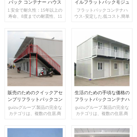
パック コンテナー ハウス
イルフラットパックモジュ
メーカー
ラーホスピタルハウス
1.安全で耐久性：15年以上の
フラットパックコンテナハ
寿命、8度までの耐震性、11
ウス-安定した,低コスト,簡単
度までの耐風性。 2.多様な
な組み立て,ポータブル
仕様: 私たちのデザインはカ
スタマイズすることができ
ます. ドア、窓、前後の壁は
続きを読む
続きを読む
互いに交換できます。そし
て顧客の要求に従う隔壁。
3.実用的でスペースの有効活
用と高性能、すべてのパイ
プが壁パネルに隠されてい
ます。
販売のためのクイックアセ
生活のための手頃な価格の
ンブリフラットパックコン
フラットパックコンテナハ
テナハウスプレハブモジュ
ウスプレハブモバイルハウ
guizuグループ,製品の完全な
guizuグループ,製品の完全な
ラーハウス
ス
カテゴリは、複数の住居,商
カテゴリは、複数の住居,商
業,およびオフィス,宿泊施設,
業,およびオフィス,宿泊施設,
寮,店舗,理髪店,トイレとバス
寮,店舗,理髪店,トイレとバス
ルーム,などの公共シナリオ
ルーム,などの公共シナリオ