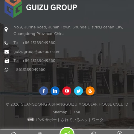
ラットパックのリビングコ
い場合でもバランスを調整
できます。フラットベース.
ンテナハウスである可能性
できます。フラットベース.
があります, プレハブ可動コ
ンテナオフィスビルor うま
No.9, Junhe Road, Junan Town, Shunde District,Foshan City,
く設計されたプレハブオフ
ィスビル .別のデザインは1
Guangdong Province, China.
つのバスルームを備えた2つ
Tel : +86 13189049560
のベッドルームです,開くと
家の中に衛生陶器が設置さ
guizugroup@outlook.com
れています,仕切り壁もあり
Tel : +86 13189049560
ます.固定用のビデオをお送
りします,誰でも理解できま
+8613189049560
す. 細心の注意を払うと、コ
ンテナハウスのボトルにサ
ポートがいくつかあること
がわかります,。地面のバラ
ンスを保つことが重要で
© 2026 GUANGDONG AISHANGGUIZU MODULAR HOUSE CO.,LTD
す,。つまり、土地がない場
合でもバランスを調整でき
Sitemap
|
XML
ます。フラットベース.
IPv6 サポートされているネットワーク