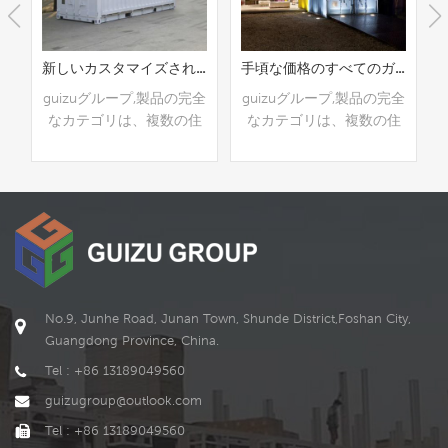
に完成したポータブルモジュラー輸送コンテナプレハブ住宅
新しいカスタマイズされたミニストアプレハブ輸送コンテナモバイルハウス
手頃な価格のすべてのガラス窓プレハブ輸送コンテナ製造住宅
全
guizuグループ,製品の完全
guizuグループ,製品の完全
住
なカテゴリは、複数の住
なカテゴリは、複数の住
宿
居,商業,およびオフィス,宿
居,商業,およびオフィス,宿
ト
泊施設,寮,店舗,理髪店,ト
泊施設,寮,店舗,理髪店,ト
の
イレとバスルーム,などの
イレとバスルーム,などの
れ
公共シナリオに適用され
公共シナリオに適用され
続きを読む
続きを読む
ナ
ます etc . 運送 コンテナ
ます etc . 運送 コンテナ
ン
ハウスは現在最新のコン
ハウスは現在最新のコン
ナ
テナハウスです. 輸送コン
テナハウスです. プレハブ
デ
テナモバイルハウスには2
のコンテナ住宅には2つの
の
つのデザインがあります,
デザインがあります,最初
No.9, Junhe Road, Junan Town, Shunde District,Foshan City,
ン
最初のデザインは空のデ
のデザインは空のデザイ
Guangdong Province, China.
ス
ザインです,ミニコンテナ
ンです,緊急用のリビング
Tel : +86 13189049560
タ
ストアにすることができ
コンテナにすることがで
guizugroup@outlook.com
は
ます,新しいカスタマイズ
きます,高級プレハブの配
ナ
されたコンテナストアま
送コンテナハウスまたは
Tel : +86 13189049560