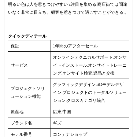
明るい色は人を惹きつけやすい's注目を集める.商店街では間違
いなく非常に目立ち、顧客を惹きつけて過ごすことができる.。
クイックディテール
保証
1年間のアフターセール
オンラインテクニカルサポート,オンサ
サービス
イトインストール,オンサイトトレーニ
ング,オンサイト検査,返品と交換
グラフィックデザイン,3Dモデルデザ
プロジェクトソリ
イン,プロジェクトのトータルソリュー
ューション機能
ション,クロスカテゴリ統合
原産地
広東,中国
ブランド名
ギズ
モデル番号
コンテナショップ