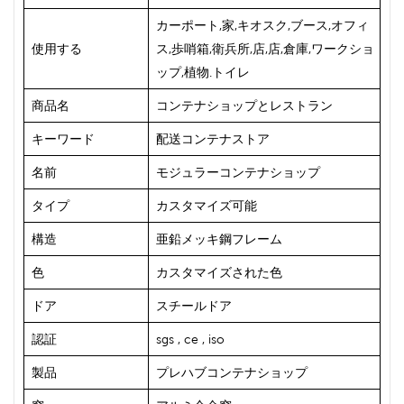
カーポート,家,キオスク,ブース,オフィ
使用する
ス,歩哨箱,衛兵所,店,店,倉庫,ワークショ
ップ,植物.トイレ
商品名
コンテナショップとレストラン
キーワード
配送コンテナストア
名前
モジュラーコンテナショップ
タイプ
カスタマイズ可能
構造
亜鉛メッキ鋼フレーム
色
カスタマイズされた色
ドア
スチールドア
認証
sgs , ce , iso
製品
プレハブコンテナショップ