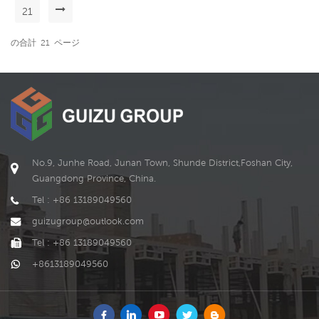
在最新のコンテナハウスで
約-1プル3 オープンエクスパ
プ拡張型コンテナハウスの
21
す,インストール時に工具は
ンションルームは工場で組
特徴 1;迅速な設置 平均5人の
必要ありません。インスト
み立てられており、目的地
作業員が10分で単一のコン
の合計
21
ページ
ールに5分もかかりません.折
に出荷された後、展開され
テナの展開を完了すること
りたたみ式モバイルコンテ
た後に使用できます.。 4;貨
ができます.組み立て後にボ
ナ用に2つのデザインがあり
物を節約 折りたたんで輸送
ックス全体を移動できます,
ます,最初のコンテナは空で
中に全体を輸送,スペースを
これは便利で迅速です. 2;安
すデザイン,それはすること
節約,高さ1*40フィートのコ
全で耐久性があります 20年
ができます モバイルプレハ
ンテナは2セットを収納でき
以上の耐用年数,8度の震度と
ブコンテナ, ポータブルプレ
ます.
11レベルの耐風性. 3;人件費
ハブ住宅 または20フィート
を節約-1プル3 オープンエク
の折りたたみ式コンテナハ
スパンションルームは工場
No.9, Junhe Road, Junan Town, Shunde District,Foshan City,
ウス.別のデザインは1つのバ
で組み立てられており、目
Guangdong Province, China.
スルームを備えた2つのベッ
的地に出荷された後、展開
Tel : +86 13189049560
ドルームです,開くと家の中
された後に使用できます.。
に衛生陶器が設置されてい
4;貨物を節約 折りたたんで
guizugroup@outlook.com
ます,仕切り壁も.修理用のビ
輸送中に全体を輸送,スペー
Tel : +86 13189049560
デオをお送りします,誰でも
スを節約,高さ1*40フィート
理解できる. 細心の注意を払
のコンテナは2セットを収納
+8613189049560
うと、コンテナハウスのボ
できます.
トルにサポートがいくつか
あることがわかります,。地
面のバランスを保つことが