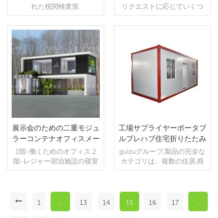
れた税関検査室.
リクエストに応じていくつ
ンテナハウスアクセサリー
優しいと見なされています.
は便利で迅速です. 2;安全で
ル3 オープンエクスパンショ
物を節約 折りたたんで輸送
中に全体を輸送,スペースを
かのトイレの屋台に分割で
でレトロフィットされてい
それらは機能的なコンテナ
耐久性があります 20年以上
ンルームは工場で組み立て
中に全体を輸送,スペースを
節約,高さ1*40フィートのコ
きます.
ます.これらのコンテナホー
ハウスアクセサリーでレト
の耐用年数,8度の震度と11レ
られており、目的地に出荷
節約,高さ1*40フィートのコ
ンテナは2セットを収納でき
ムユニットは輸送可能で、
ロフィットされています.こ
ベルの耐風性. 3;人件費を節
された後、展開された後に
ンテナは2セットを収納でき
ます.
うまく設計された拡張可能
れらのコンテナホームユニ
約-1プル3 オープンエクスパ
使用できます.。 4;貨物を節
ます.
続きを読む
続きを読む
なプレハブ住宅または拡張
ットは輸送可能であり、一
ンションルームは工場で組
約 折りたたんで輸送中に全
可能なコンテナホーム.に住
時的または恒久的に住むの
み立てられており、目的地
体を輸送,スペースを節約,高
むのに快適です。 それらは
に快適です. それらは電力と
に出荷された後、展開され
さ1*40フィートのコンテナ
電力と照明を備えており、
照明を備えており、あなた
た後に使用できます.。 4;貨
は2セットを収納できます.
あなたの要件に合うように
の要件に合うようにアクセ
物を節約 折りたたんで輸送
アクセサリーを付けること
サリーを付けることができ
中に全体を輸送,スペースを
ができます. ギズグループ拡
ます. 私たちのコンテナハウ
節約,高さ1*40フィートのコ
張型コンテナハウスの特徴
スはリサイクルされた輸送
ンテナは2セットを収納でき
展示会のための二重モジュ
工場サプライヤーポータブ
1;迅速な設置 平均5人の作業
コンテナから構築されてい
ます.
ラーコンテナオフィスメー
ルプレハブ住宅折りたたみ
員が10分で単一のコンテナ
るため.、特定のニーズに合
カー
式モバイルコンテナ
1階-働くためのオフィス 2
guizuグループ,製品の完全な
の展開を完了することがで
わせて豪華なコンテナホー
階-レジャー宿泊施設の寝室
カテゴリは、複数の住居,商
きます.組み立て後にボック
ムを設計できます.。 工場内
業,およびオフィス,宿泊施設,
ス全体を移動できます,これ
にある拡張可能な家は装飾
寮,店舗,理髪店,トイレとバス
は便利で迅速です. 2;安全で
されています,設置が簡単,効
ルーム,などの公共シナリオ
耐久性があります 20年以上
率的な人員,全体的な動きと
に適用されます etc . 折りた
の耐用年数,8度の震度と11レ
その他の特性,海外で非常に
1
...
13
14
15
16
17
...
続きを読む
続きを読む
たみ式 コンテナハウスは現
ベルの耐風性. 3;人件費を節
人気があります. ギズグルー