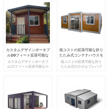
商業,およびオフィス,宿泊施
品は、カスタマイズされた
いたときに家の中に衛生陶
つのバスルームを備えた2つ
設,寮,店舗,理髪店,トイレとバ
リビングハウス,コマーシャ
器が設置されています,仕切
のベッドルームです,開いた
続きを読む
続きを読む
スルーム,などの公共シナリ
ル,およびオフィス,宿泊施設,
り壁.修正用のビデオをお送
ときに家の中に衛生陶器が
オに適用されます etc . 拡張
寮,店舗,理髪店,トイレとバス
りします,誰でも理解できま
設置されています,パーティ
可能なコンテナハウスは現
ルーム,などの公共シナリオ
す. それらは電力と照明を備
ションもあります壁.修正用
在最新のコンテナハウスで
に適用されます。 3など. モ
えており、あなたの要件に
のビデオをお送りします,誰
す,インストール時にツール
ダンな拡張可能な家は現在
合うようにアクセサリーを
でも理解できます. 工場内に
は必要ありません。インス
最新のコンテナハウスです,
付けることができます. ギズ
ある拡張可能な家は装飾さ
トールに5分もかかりません.
インストール時にツールは
グループ拡張型コンテナハ
れています,設置が簡単,効率
拡張可能なコンテナハウス
必要ありません。インスト
ウスの特徴 1;迅速な設置 平
的な人員,全体的な動きとそ
カスタムデザインポータブ
低コストの拡張可能な折り
には2つのデザインがありま
ールに5分もかかりません.拡
均5人の作業員が10分で単一
の他の特性,海外で非常に人
ル20フィート拡張可能な
たたみ式コンテナハウスモ
す,最初の1つは空のデザイン,
張可能なコンテナハウスに
のコンテナの展開を完了す
気があります. ギズグループ
小さなコンテナハウスプレ
ジュラーコンテナハウスキ
カスタムデザインポータブ
低コストの拡張可能な折り
経済的な移動住宅,スチール
は2つのデザインがあります,
ることができます.組み立て
拡張型コンテナハウスの特
ハブホテル
ットキャビン
ル20フィート拡張可能な小
たたみ式の小さなプレハブ
フロアプレハブ住宅または
最初の1つは空のデザイン,そ
後にボックス全体を移動で
徴 1;迅速な設置 平均5人の作
さなコンテナハウスプレハ
コンテナはキットキャビン
屋外コンテナ住宅.別の設計
れは寮,結婚式の部屋または
きます,これは便利で迅速で
業員が10分で単一のコンテ
ブホテル guizuグループ,製品
を収容します guizuグループ,
は、1つのバスルームを備え
家である可能性があります.
す. 2;安全で耐久性がありま
ナの展開を完了することが
の完全なカテゴリは、複数
製品の完全なカテゴリは、
た2つのベッドルームです,開
別のデザインは1つのバスル
す 20年以上の耐用年数,8度
できます.組み立て後にボッ
の住居,商業,およびオフィス,
キットキャビンコンテナハ
いたときに家の中に衛生陶
ームを備えた2つのベッドル
の震度と11レベルの耐風性.
クス全体を移動できます,こ
続きを読む
続きを読む
宿泊施設,寮,店舗,理髪店,トイ
ウス,商業,およびオフィス,宿
器が設置されています,ま
ームです,開くと家の中に衛
3;人件費を節約-1プル3 オー
れは便利で迅速です. 2;安全
レとバスルーム,などの公共
泊施設,寮,店舗,理髪店,トイレ
た、仕切り壁.修正用のビデ
生陶器が設置されています,
プンエクスパンションルー
で耐久性があります 20年以
シナリオに適用されます etc
とバスルームなどの公共シ
オをお送りします,誰でも理
仕切り壁もあります.修正用
ムは工場で組み立てられて
上の耐用年数,8度の震度と11
. 拡張可能なコンテナハウス
ナリオに適用されます,など.
解できます. 建築材料として
のビデオをお送りします,誰
おり、目的地に出荷された
レベルの耐風性. 3;人件費を