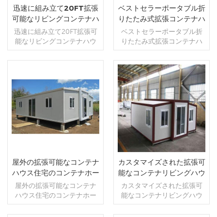
迅速に組み立て20FT拡張
ベストセラーポータブル折
可能なリビングコンテナハ
りたたみ式拡張コンテナハ
ウス
ウス2ベッドルーム
迅速に組み立て20FT拡張可
ベストセラーポータブル折
能なリビングコンテナハウ
りたたみ式拡張コンテナハ
ス guizuグループ,製品の完全
ウス2ベッドルーム guizuグ
なカテゴリは、複数の住居,
ループ,製品の完全なカテゴ
商業,およびオフィス,宿泊施
リは、複数の住居,商業,およ
設,寮,店舗,理髪店,トイレとバ
びオフィス,宿泊施設,寮,店舗,
続きを読む
続きを読む
スルーム,などの公共シナリ
理髪店,トイレとバスルーム,
オに適用されます etc . 完成
などの公共シナリオに適用
した拡張ハウスは現在最新
されます etc . 最も売れてい
のコンテナハウスです,イン
る2ベッドルームのコンテナ
ストール時にツールは必要
は、現在最新のコンテナハ
ありません。インストール
ウスです,インストール時に
に5分もかかりません.拡張可
ツールは必要ありません。
能なコンテナハウスには2つ
インストールに5分もかかり
屋外の拡張可能なコンテナ
カスタマイズされた拡張可
のデザインがあります,最初
ません.ポータブルモダンホ
ハウス住宅のコンテナホー
能なコンテナリビングハウ
の1つは簡単に建てられるプ
ーム用に2つのデザインがあ
ム
スモダンハウスプラン
屋外の拡張可能なコンテナ
カスタマイズされた拡張可
レハブ住宅の設計,寮,結婚式
ります,最初の1つは空のデザ
ハウス住宅のコンテナホー
能なコンテナリビングハウ
の部屋または家.別の設計
イン,それは寮,結婚式の部屋
ム guizuグループ,製品の完全
スモダンハウスプラン guizu
は、1つのバスルームを備え
または家にすることができ
なカテゴリは、複数の住居,
group ,完全なカテゴリの製
た2つのベッドルームです,開
ます.もう1つのデザインは1