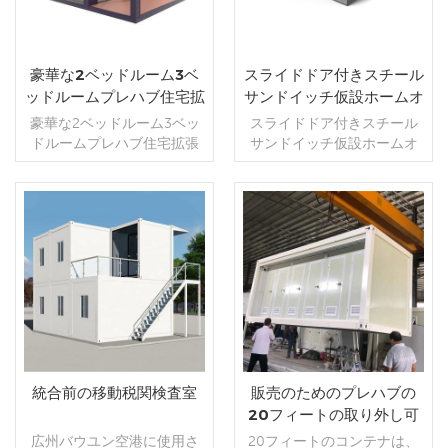
は現在最新のコンテナハウ
拡張可能なコンテナハウス
のコンテナの使用は、その
でも理解できます. 私たちの
後、展開された後に使用で
節約-1プル3 オープンエクス
スです,インストール時にツ
私たちのコンテナハウスは
固有の強さ,幅広い可用性,と
コンテナハウスはリサイク
きます.。 4;貨物を節約 折り
パンションルームは工場で
ールは必要ありません。イ
リサイクルされた輸送コン
比較的低い費用.のために、
ルされた輸送コンテナから
たたんで輸送中に全体を輸
組み立てられており、目的
ンストールに5分もかかりま
テナから構築されているた
過去数年間で人気が高まっ
構築されているため.、特定
送,スペースを節約,高さ1*40
地に出荷された後、展開さ
豪華な2ベッドルーム3ベ
スライドドア付きスチール
せん.拡張可能なコンテナハ
め.、特定のニーズに合わせ
ています。レンガやセメン
のニーズに合わせてポータ
フィートのコンテナは2セッ
れた後に使用できます.。 4;
ッドルームプレハブ住宅拡
サンドイッチ仮設ホームオ
ウスには2つのデザインがあ
てポータブルコンテナを設
トなどの従来の建築材料よ
ブルコンテナホームを設計
トを収納できます.
貨物を節約 折りたたんで輸
張可能なコンテナハウス
フィス拡張可能なコンテナ
豪華な2ベッドルーム3ベッ
スライドドア付きスチール
ります,最初の1つは空のデザ
計することができます.。 工
りも環境に優しいと見なさ
できます.。 ギズグループ拡
送中に全体を輸送,スペース
ハウス高級
ドルームプレハブ住宅拡張
サンドイッチ仮設ホームオ
イン,ポータブルコンテナホ
場でのモジュラーコンテナ
れています. ギズグループ拡
張型コンテナハウスの特徴
を節約,高さ1*40フィートの
可能なコンテナハウス guizu
フィス拡張可能なコンテナ
テル,コンテナホテルまたは
ハウスは装飾されています,
張型コンテナハウスの特徴
1;迅速な設置 平均5人の作業
コンテナは2セットを収納で
group ,製品の完全なカテゴ
ハウス高級 guizu group ,完
小さなコンテナホテル.別の
設置が簡単,効率的な人員,全
1;迅速な設置 平均5人の作業
員が10分で単一のコンテナ
きます.
リは、ポータブルコンテナ
全なカテゴリの製品は、複
デザインは、1つのバスルー
体的な動きとその他の特性,
員が10分で単一のコンテナ
の展開を完了することがで
住宅,商業用,および高級プレ
数の住居,商業,と、仮設オフ
ムを備えた2つのベッドルー
海外で非常に人気がありま
の展開を完了することがで
きます.組み立て後にボック
続きを読む
続きを読む
ハブ住宅,宿泊施設,寮,店舗,理
ィスハウス,宿泊施設,寮,店舗,
ムです,開いたときに家の中
す. ギズグループ拡張型コン
きます.組み立て後にボック
ス全体を移動できます,これ
髪店,トイレおよびバスルー
理髪店,トイレと仮設住宅な
に衛生陶器が設置されてい
テナハウスの特徴 1;迅速な
ス全体を移動できます,これ
は便利で迅速です. 2;安全で
ム,など. 建築材料としてのコ
どの公共シナリオに適用さ
ます,仕切り壁.修正用のビデ
設置 平均5人の作業員が10
は便利で迅速です. 2;安全で
耐久性があります 20年以上
ンテナの使用は、その固有
れますコンテナホーム,など.
オをお送りします,誰でも理
分で単一のコンテナの展開
耐久性があります 20年以上
の耐用年数,8度の震度と11レ
の強さ,幅広い可用性,と比較
建築材料としてのコンテナ
解できます. ギズグループ拡
を完了することができます.
の耐用年数,8度の震度と11レ
ベルの耐風性. 3;人件費を節
的低い費用.のために、過去
の使用は、その固有の強さ,
張型コンテナハウスの特徴
組み立て後にボックス全体
ベルの耐風性. 3;人件費を節
約-1プル3 オープンエクスパ
数年間で人気が高まってい
幅広い可用性,と比較的低い
1;迅速な設置 平均5人の作業
を移動できます,これは便利
約-1プル3 オープンエクスパ
ンションルームは工場で組
ます。レンガやセメントな
費用.のために、過去数年間
員が10分で単一のコンテナ
で迅速です. 2;安全で耐久性
ンションルームは工場で組
み立てられており、目的地
統合前の移動税関検査室
販売のためのプレハブの
どの従来の建築材料よりも
で人気が高まっています。
の展開を完了することがで
があります 20年以上の耐用
み立てられており、目的地
に出荷された後、展開され
20フィートの取り外し可
環境に優しいと見なされて
レンガやセメントなどの従
きます.組み立て後にボック
年数,8度の震度と11レベルの
に出荷された後、展開され
た後に使用できます.。 4;貨
能なコンテナトイレ
広州バウユン空港に使用さ
20フィートのコンテナは、
います. それらは機能的なコ
来の建築材料よりも環境に
ス全体を移動できます,これ
耐風性. 3;人件費を節約-1プ
た後に使用できます.。 4;貨
物を節約 折りたたんで輸送