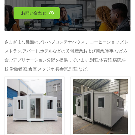
お問い合わせ
さまざまな種類のプレハブコンテナハウス.、コーヒーショップ,レ
ストラン,アパート,ホテルなどの民間,産業および商業,軍事,など.を
含むアプリケーション分野を提供しています,別荘,体育館,病院,学
校,労働者'寮,倉庫,スタジオ,兵舎寮,別荘,など.