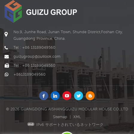
No.9, Junhe Road, Junan Town, Shunde District,Foshan City,
Guangdong Province, China.
Tel : +86 13189049560
guizugroup@outlook.com
Tel : +86 13189049560
+8613189049560
© 2026 GUANGDONG AISHANGGUIZU MODULAR HOUSE CO.,LTD
Sitemap
|
XML
IPv6 サポートされているネットワーク