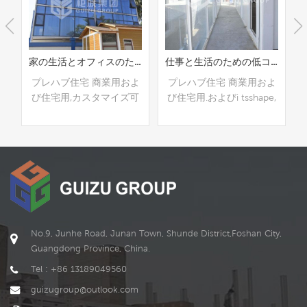
の低コストのフラットパックプレハブ住宅
家の生活とオフィスのためのフラットパックプレハブ住宅
仕事と生活のための低コストの20フィートフラットパックプレハブ住宅
よ
プレハブ住宅 商業用およ
プレハブ住宅 商業用およ
可
び住宅用,カスタマイズ可
び住宅用.およびi tsshape,
。
能
のサイズとスタイルはニ
ーズに応じてカスタマイ
ズできますo f顧客.
続きを読む
続きを読む
No.9, Junhe Road, Junan Town, Shunde District,Foshan City,
Guangdong Province, China.
Tel : +86 13189049560
guizugroup@outlook.com