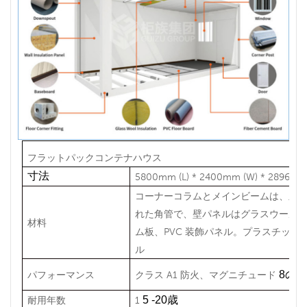
フラットパックコンテナハウス
寸法
5800mm (L) * 2400mm (W) * 2
コーナーコラムとメインビームは、亜
れた角管で、壁パネルはグラスウール
材料
ム板、PVC
装飾パネル。プラスチック
ル
8の
パフォーマンス
クラス A1 防火、マグニチュード
5
-20歳
耐用年数
1