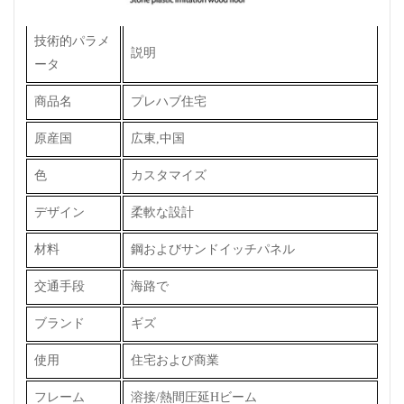
技術的パラメ
説明
ータ
商品名
プレハブ住宅
原産国
広東,中国
色
カスタマイズ
デザイン
柔軟な設計
材料
鋼およびサンドイッチパネル
交通手段
海路で
ブランド
ギズ
使用
住宅および商業
フレーム
溶接/熱間圧延Hビーム