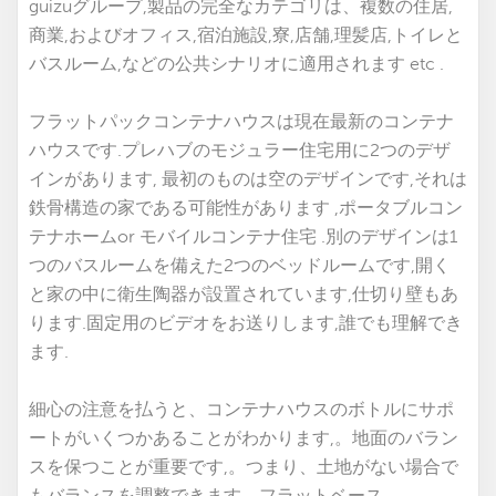
guizuグループ,製品の完全なカテゴリは、複数の住居,
商業,およびオフィス,宿泊施設,寮,店舗,理髪店,トイレと
バスルーム,などの公共シナリオに適用されます etc .
フラットパックコンテナハウスは現在最新のコンテナ
ハウスです.プレハブのモジュラー住宅用に2つのデザ
インがあります
,
最初のものは空のデザインです,それは
鉄骨構造の家である可能性があります
,ポータブルコン
テナホーム
or
モバイルコンテナ住宅
.別のデザインは1
つのバスルームを備えた2つのベッドルームです,開く
と家の中に衛生陶器が設置されています,仕切り壁もあ
ります.固定用のビデオをお送りします,誰でも理解でき
ます.
細心の注意を払うと、コンテナハウスのボトルにサポ
ートがいくつかあることがわかります,。地面のバラン
スを保つことが重要です,。つまり、土地がない場合で
もバランスを調整できます。フラットベース.