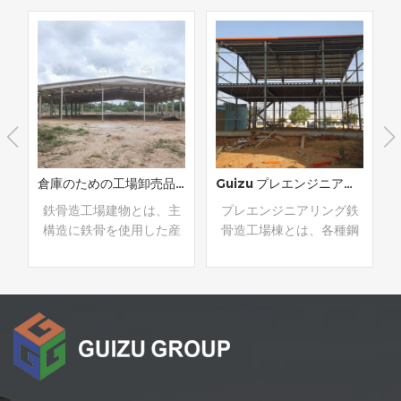
ブ鉄骨構造オフィス卸売価格
倉庫のための工場卸売品質の金属鋼構造の建物
Guizu プレエンジニアリング鉄骨造工場建築メーカー
l
鉄骨造工場建物とは、主
プレエンジニアリング鉄
構造に鉄骨を使用した産
骨造工場棟とは、各種鋼
業用工場建物を指しま
構造部品を工場や現場で
a
す。その利点は次のとお
プレハブ加工し、現場で
l
りです。1. 構造の安定性:
組立て設置した建物を指
鋼構造は高強度、高剛
します。プレエンジニア
続きを読む
続きを読む
性、高靭性を備えてお
リング鋼構造ワークショ
e
り、より大きな荷重や変
ップには、優れた構造安
形に耐えることができま
定性、強力な耐震性、迅
す。2. 高い設計柔軟性: さ
速な建設進捗、短い建設