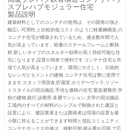
スプレハブモジュラー住宅
製品説明
建築材料としてのコンテナの使用は、その固有の強さ,
幅広い可用性,と比較的低コスト.のように軽量鋼構造,の
コンテナ住宅が構築されているため、過去数年間で人
気が高まっています。軽量のスチールフレームと断熱
材.新しいタイプのエネルギー効率が高く持続可能な住
宅になります,設置が簡単で便利です.コンテナ住宅も市
場で人気が高まっています。環境にやさしく、伝統的
なレンガとセメントの建物.コンテナ住宅は寮に使用で
きます,スタッフ用宿舎,貯蔵室,ホリデーヴィラ,リゾー
トスタイルの宿泊施設,手頃な価格の住宅,緊急避難所,学
校の建物,銀行,診療所,多層マンション,大学の宿泊施設.
工場内のすべての材料のシンプルで制御された建設と
設置により、建設業者または開発者は現場の設置を最
小限に抑えることができます時間と混乱コミュニティ.
コンテナボックス自体は、移動可能,積み重ね可能,で広