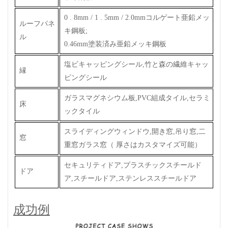
0 . 8mm / 1 . 5mm / 2.0mmコルゲート亜鉛メッ
ルーフパネ
キ鋼板;
ル
0.46mm塗装済み亜鉛メッキ鋼板
塩ビキャッピングシール,竹と森の繊維キャッ
縁
ピングシール
ガラスマグネシウム板,PVC組成タイル,セラミ
床
ックタイル
スライディングウィンドウ,開き窓,吊り窓,二
窓
重窓ガラス窓
（
厚さはカスタマイズ可能）
セキュリティドア,プラスチックスチールド
ドア
ア,スチールドア,ステンレススチールドア
成功例