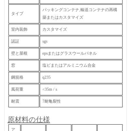
パッキングコンテナ,輸送コンテナの再構
タイプ
築またはカスタマイズ
室内装飾
カスタマイズ
認証
sgs
壁と屋根
epsまたはグラスウールパネル
窓
塩ビまたはアルミニウム合金
鋼規格
q235
風荷重
<35m / s
耐震
7耐亀裂性
原材料の仕様
ア