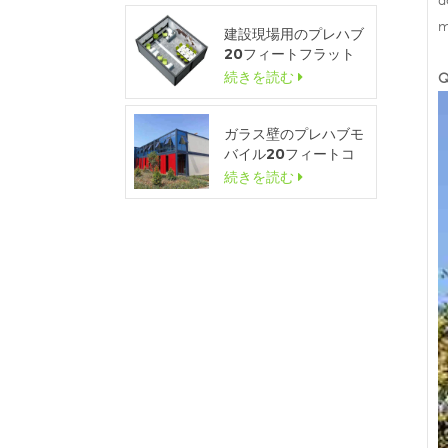
d
m
建設現場用のプレハブ
20フィートフラット
パック一時コンテナオ
続きを読む
Q
フィス
ガラス壁のプレハブモ
バイル20フィートコ
ンテナハウスショール
続きを読む
ーム