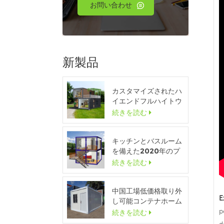
お問い合わせ
新製品
カスタマイズされたハ
イエンドフルハイトウ
ィンドウモジュラーポ
続きを読む
ータブルホーム
キッチンとバスルーム
を備えた2020年のプ
レハブの豪華なフラッ
続きを読む
トパックコンテナハウ
ス
中国工場低価格取り外
E
し可能コンテナホーム
ハウス販売
p
続きを読む