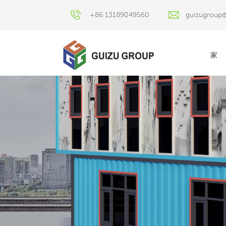
+86 13189049560
guizugroup
家