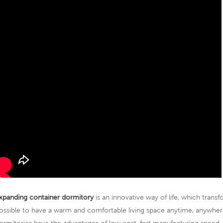
xpanding container dormitory
is an innovative way of life, which trans
ossible to have a warm and comfortable living space anytime, anywher