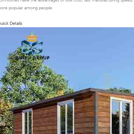
ormitories have the advantages of low cost, fast manufacturing speed,
ore popular among people.
uick Details