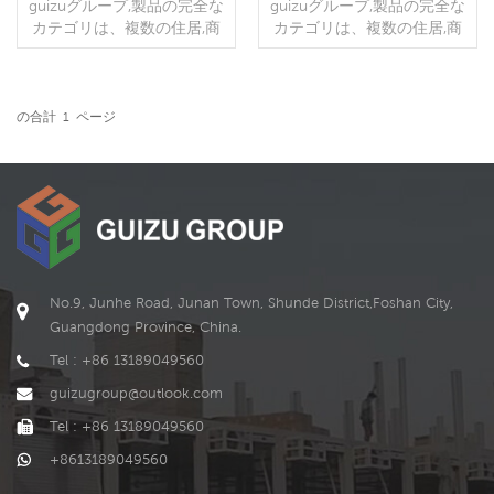
ハウス
テナリビングハウス
guizuグループ,製品の完全な
guizuグループ,製品の完全な
カテゴリは、複数の住居,商
カテゴリは、複数の住居,商
業,およびオフィス,宿泊施設,
業,およびオフィス,宿泊施設,
寮,店舗,理髪店,トイレとバス
寮,店舗,理髪店,トイレとバス
ルーム,などの公共シナリオ
ルーム,などの公共シナリオ
に適用されます etc . 折りた
に適用されます etc . 折りた
の合計
1
ページ
続きを読む
続きを読む
たみ式 コンテナハウスは現
たみ式 コンテナハウスは現
在最新のコンテナハウスで
在最新のコンテナハウスで
す,インストール時にツール
す,インストール時に工具は
は必要ありません。インス
必要ありません。インスト
トールに5分もかかりません.
ールに5分もかかりません.低
プレハブのモジュール式折
コストのプレハブ住宅用に2
りたたみ式コンテナハウス
つのデザインがあります,最
には2つのデザインがありま
初のデザイン空のデザイン
No.9, Junhe Road, Junan Town, Shunde District,Foshan City,
す,最初のデザイン空のデザ
です, プレハブモジュラーハ
Guangdong Province, China.
イン,ポータブルリビングハ
ウス, ポータブル折りたたみ
ウス,モバイルプレハブ住宅
式家 または豪華なプレハブ
Tel : +86 13189049560
または高級ファブリケーシ
のリビングコンテナ.別のデ
guizugroup@outlook.com
ョンリビングハウス.別のデ
ザインは1つのバスルームを
ザインは1つのバスルームを
備えた2つのベッドルームで
Tel : +86 13189049560
備えた2つのベッドルームで
す,開くと家の中に衛生陶器
+8613189049560
す,開いたときに家の中に衛
が設置されています,仕切り
生陶器が設置されています,
壁も.修理用のビデオをお送