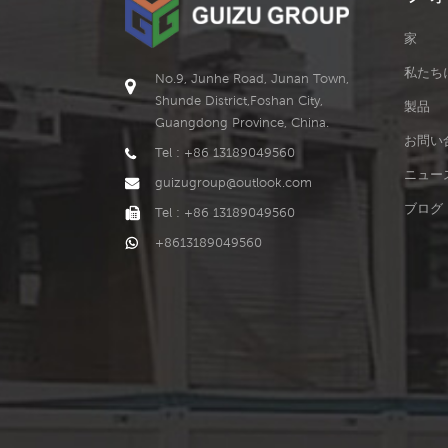
家
私たち
No.9, Junhe Road, Junan Town,
Shunde District,Foshan City,
製品
Guangdong Province, China.
お問い
Tel : +86 13189049560
ニュー
guizugroup@outlook.com
ブログ
Tel : +86 13189049560
+8613189049560