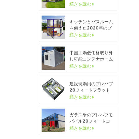
ィンドウモジュラーポ
続きを読む
ータブルホーム
キッチンとバスルーム
を備えた2020年のプ
レハブの豪華なフラッ
続きを読む
トパックコンテナハウ
ス
中国工場低価格取り外
し可能コンテナホーム
ハウス販売
続きを読む
建設現場用のプレハブ
20フィートフラット
パック一時コンテナオ
続きを読む
フィス
ガラス壁のプレハブモ
バイル20フィートコ
ンテナハウスショール
続きを読む
ーム