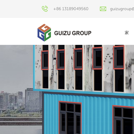
+86 13189049560
guizugroup
家