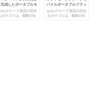
に完成したポータブルモ
バイルポータブルフラッ
ジュラー輸送コンテナプ
トパック家具付きポータ
uizuグループ,製品の完全
guizuグループ,製品の完全
レハブ住宅
ブルホーム
なカテゴリは、複数の住
なカテゴリは、複数の住
居,商業,およびオフィス,宿
居,商業,およびオフィス,宿
泊施設,寮,店舗,理髪店,ト
泊施設,寮,店舗,理髪店,ト
イレとバスルーム,などの
イレとバスルーム,などの
公共シナリオに適用され
公共シナリオに適用され
続きを読む
続きを読む
ます etc . 運送 コンテナ
ます etc . フラットパック
ハウスは現在最新のコン
コンテナハウスは現在最
テナハウスです. コンテナ
新のコンテナハウスです.
ホームの配送には2つのデ
安価なモバイルリビング
ザインがあります,最初の
ハウスの2つのデザインが
デザインは空のデザイン
あります, 最初のものは空
です,プレハブ住宅をカス
のデザインです, ポータブ
タマイズできます,ポータ
ルフラットパックホーム
ブルプレハブ住宅または
or ポータブルフラットパ
モジュラー配送コンテナ
ックコンテナホーム .別の
ホーム.別のデザインは1つ
デザインは1つのバスルー
のバスルームを備えた2つ
ムを備えた2つのベッドル
のベッドルームです,開く
ームです,開くと家の中に
と家の中に衛生陶器が設
衛生陶器が設置されてい
置されています,間仕切り
ます,仕切り壁もあります.