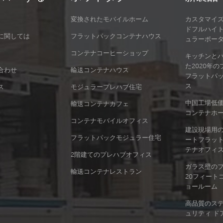
変換されたモバイルホーム
カスタマイ
ドフルハイ
に関しては
フラットパックコンテナハウス
ュラーポー
コンテナコーヒーショップ
キッチンと
た2020年
合わせ
輸送コンテナハウス
フラットパ
ス
ス
モジュラープレハブ住宅
中国工場低
輸送コンテナカフェ
コンテナホ
コンテナモバイルオフィス
建設現場用の
フラットパックモジュラー住宅
ートフラッ
テナオフィ
2階建てのプレハブオフィス
ガラス壁の
輸送コンテナレストラン
20フィート
ョールーム
高品質のス
ュリティ ド