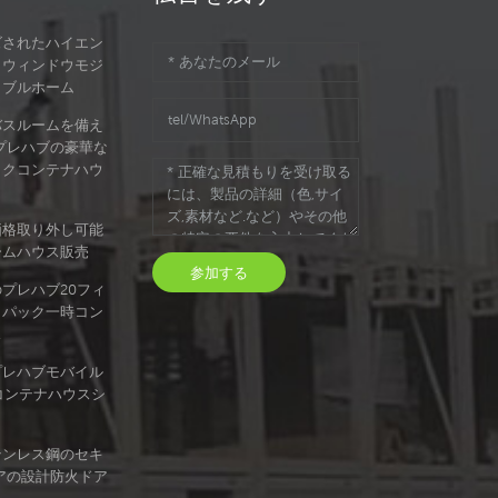
ズされたハイエン
トウィンドウモジ
タブルホーム
バスルームを備え
のプレハブの豪華な
ックコンテナハウ
価格取り外し可能
ームハウス販売
参加する
プレハブ20フィ
トパック一時コン
ス
プレハブモバイル
コンテナハウスシ
テンレス鋼のセキ
アの設計防火ドア