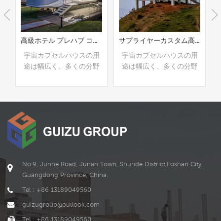
サプライヤーカスタム高級プレハブ居住空間カプセルコンテナ
高級スマートプレハブモジュラー宇宙カプセルハウス
用
宇宙カプセルハウスの用
宇宙カプセルハウスの用
野
途は幅広く、多くの分野
途は幅広く、多くの分野
仮
をカバーしています。仮
をカバーしています。仮
業
設住宅、公共施設、商業
設住宅、公共施設、商業
観
施設から研究施設、景観
施設から研究施設、景観
ス
建築、クリエイティブス
建築、クリエイティブス
続きを読む
続きを読む
セ
ペースまで、宇宙カプセ
ペースまで、宇宙カプセ
デ
ルハウスはユニークなデ
ルハウスはユニークなデ
、
ザインと柔軟性により、
ザインと柔軟性により、
と
多くのプロジェクトにと
多くのプロジェクトにと
な
って理想的な選択肢とな
って理想的な選択肢とな
No.9, Junhe Road, Junan Town, Shunde District,Foshan City,
宇
っています。さらに、宇
っています。さらに、宇
Guangdong Province, China.
害
宙カプセルハウスは災害
宙カプセルハウスは災害
Tel : +86 13189049560
プ
対応、室内装飾、商業プ
対応、室内装飾、商業プ
guizugroup@outlook.com
な
ロモーションにも大きな
ロモーションにも大きな
。
可能性を秘めています。
可能性を秘めています。
Tel : +86 13189049560