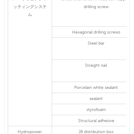
ッティングシステ
drilling screw
ム
Hexagonal drilling screws
Steel bar
Straight nail
Porcelain white sealant
sealant
styrofoam
Structural adhesive
Hydropower
J8 distribution box