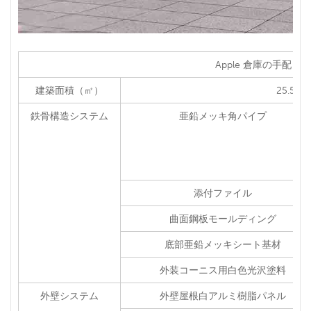
Apple 倉庫の手配と
建築面積（㎡）
25.52㎡ 
鉄骨構造システム
亜鉛メッキ角パイプ
添付ファイル
曲面鋼板モールディング
底部亜鉛メッキシート基材
外装コーニス用白色光沢塗料
外壁システム
外壁屋根白アルミ樹脂パネル