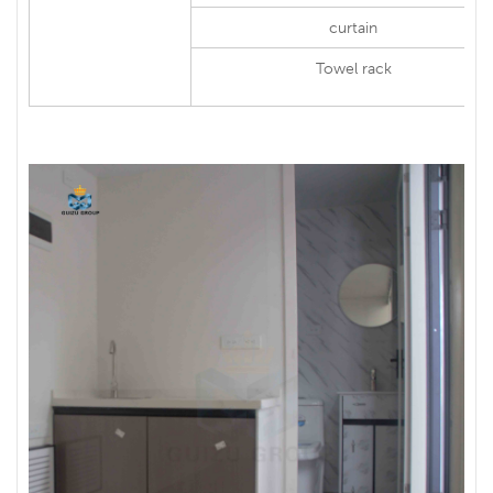
curtain
Towel rack