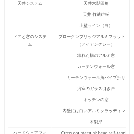
天井システム
天井木製四角
天井 竹繊維板
上壁ライン（白）
ドアと窓のシステ
ブロークンブリッジアルミフラットドア
ム
（アイアングレー）
壊れた橋のアルミ窓
カーテンウォール窓
カーテンウォール角パイプ折り
浴室のガラス引き戸
キッチンの窓
内壁には白いアルミクラッディング
木製扉
ハードウェアフィ
Cross countersunk head self-tapping