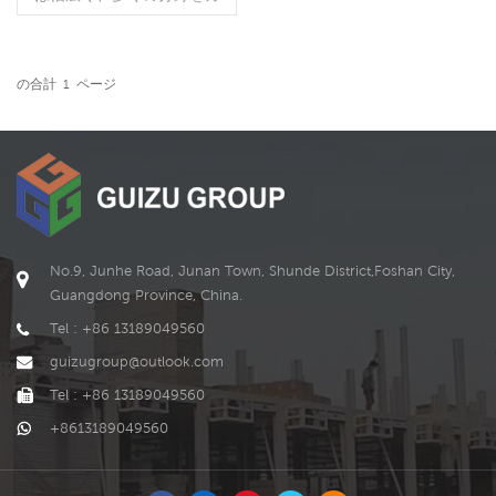
バーしています。仮設住
宅、公共施設、商業施設か
ら研究施設、景観建築、ク
リエイティブスペースま
の合計
1
ページ
続きを読む
で、宇宙カプセルハウスは
ユニークなデザインと柔軟
性により、多くのプロジェ
クトにとって理想的な選択
肢となっています。さら
に、宇宙カプセルハウスは
災害対応、室内装飾、商業
プロモーションにも大きな
No.9, Junhe Road, Junan Town, Shunde District,Foshan City,
可能性を秘めています。技
Guangdong Province, China.
術が発展し、人々の宇宙カ
プセルハウスに対する理解
Tel : +86 13189049560
が深まるにつれて、さまざ
guizugroup@outlook.com
まな分野での応用はさらに
多様化していきます。
Tel : +86 13189049560
+8613189049560